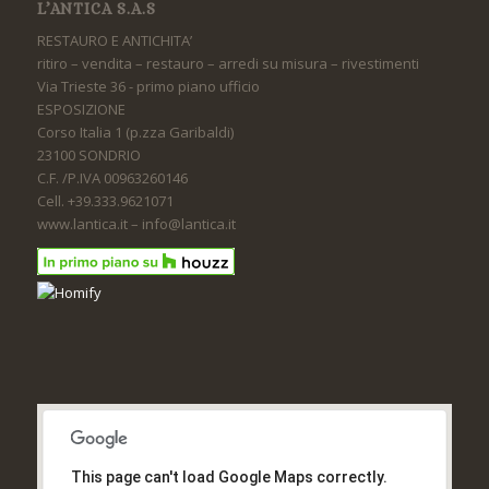
L’ANTICA S.A.S
RESTAURO E ANTICHITA’
ritiro – vendita – restauro – arredi su misura – rivestimenti
Via Trieste 36 - primo piano ufficio
ESPOSIZIONE
Corso Italia 1 (p.zza Garibaldi)
23100 SONDRIO
C.F. /P.IVA 00963260146
Cell. +39.333.9621071
www.lantica.it – info@lantica.it
This page can't load Google Maps correctly.