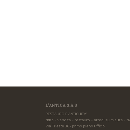
L’ANTICA S.A.S
RESTAURO E ANTICHITA’
ritiro – vendita – restauro – arredi su misura – r
Via Trieste 36 - primo piano ufficio