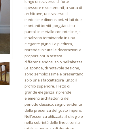
lungo un traverso di forte
spessore e sostenenti, a sorta di
architrave, un traverso di
medesime dimensioni. Ai lati due
montanti torniti , poggianti su
puntali in metallo con rotelline, si
innalzano terminando in una
elegante pigna. La piediera,
riprende in tutte le decorazioni e
proporzioni la testata
differenziandosi solo nell’altezza.
Le sponde, di notevole sezione,
sono semplicissime e presentano
solo una sfaccettatura lungo il
profilo superiore. Il letto di
grande eleganza, riprende
elementi architettonici del
periodo classico, segno evidente
della presenza del gusto impero.
Nell’essenza utilizzata, il ciliegio e
nella sobrietà delle linee, con la
totale mancanza di dorature ,