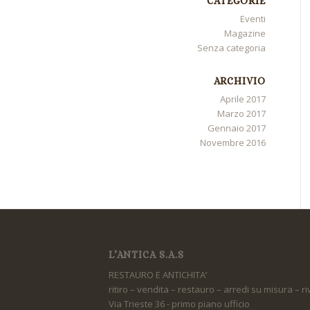
CATEGORIE
Eventi
Magazine
Senza categoria
ARCHIVIO
Aprile 2017
Marzo 2017
Gennaio 2017
Novembre 2016
L’ANTICA S.A.S
RESTAURO E ANTICHITA’
ritiro – vendita – restauro – arredi su misura – r
Via Trieste 36 - primo piano ufficio