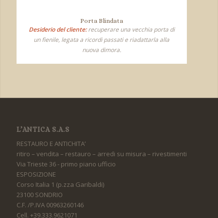
Porta Blindata
Desiderio del cliente:
recuperare una vecchia porta di
un fienile, legata a ricordi passati e riadattarla alla
nuova dimora.
L’ANTICA S.A.S
RESTAURO E ANTICHITA’
ritiro – vendita – restauro – arredi su misura – rivestimenti
Via Trieste 36 - primo piano ufficio
ESPOSIZIONE
Corso Italia 1 (p.zza Garibaldi)
23100 SONDRIO
C.F. /P.IVA 00963260146
Cell. +39.333.9621071