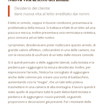
Desiderio del cliente:
dare nuova vita al letto ereditato dai nonni.
Il letto in cirmolo, seppur in buone condizioni, presentava la
problematica della misura. Si trattava infatti di un letto ad una
piazza e mezza, inoltre presentava una verniciatura sintetica,
poco consona ad un letto rustico.
I proprietari, desideravano poter riutilizzare questo arredo, di
grande valore affettivo, collocandolo in una delle camere, ma
con la necessità di usufruire di un letto dalle misure comode.
Si è quindi pensato a delle aggiunte laterali, sulla testata e la
piediera per raggiungere la misura desiderata. Inoltre, per
impreziosire l’arredo, l’Antica ha consigliato di aggiungere
anche delle colonne per creare una sorta di baldacchino,
aumentando cosi la “magia”, che un tale letto poteva
trasmettere in una camera di alta montagna. Il lavoro quindi è
stato quello di asportare tutte le parti debordanti testata e
piediera e di aggiungervi i nuovi pannelli, seguendo
proporzioni e decorazioni già presenti. Per i montanti delle